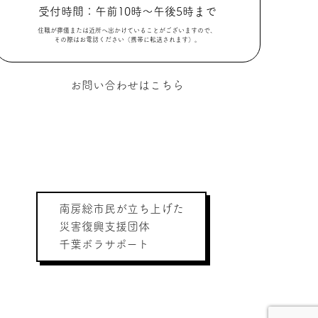
受付時間：午前10時～午後5時まで
住職が葬儀または近所へ出かけていることがございますので、
その際はお電話ください（携帯に転送されます）。
お問い合わせはこちら
南房総市民が立ち上げた
災害復興支援団体
千葉ボラサポート