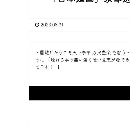
2023.08.31
～国難だからこそ天下泰平 万民豊楽 を願う
のは 『壊れる事の無い強く硬い意志が源で
て日本 […]