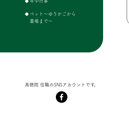
年中行事
ペット～ゆりかごから
墓場まで～
高徳院 住職のSNSアカウントです。