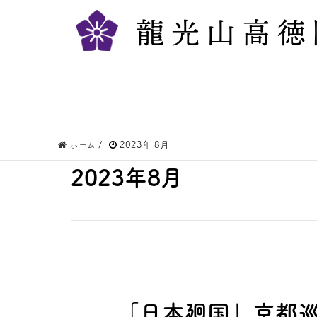
龍光山高徳
ホーム
/
2023年 8月
2023年8月
千倉観音日本廻国京都巡行
「日本廻国」京都巡