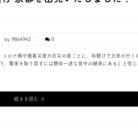
by 9864942
0
～ コロナ禍や激甚災害大厄災の度ごとに、命懸けで万民の行く
あり、繁栄を取り戻すには懸命一途な背中の継承にある』と信じ
続きを読む ≫