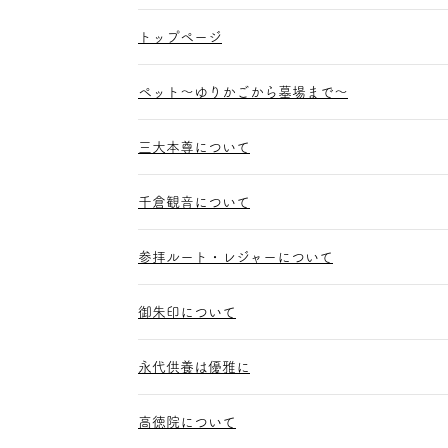
トップページ
ペット～ゆりかごから墓場まで～
三大本尊について
千倉観音について
参拝ルート・レジャーについて
御朱印について
永代供養は優雅に
高徳院について