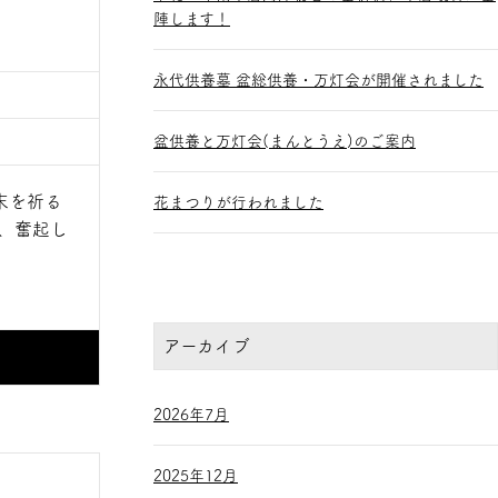
陣します！
永代供養墓 盆総供養・万灯会が開催されました
盆供養と万灯会(まんとうえ)のご案内
末を祈る
花まつりが行われました
、奮起し
アーカイブ
2026年7月
2025年12月