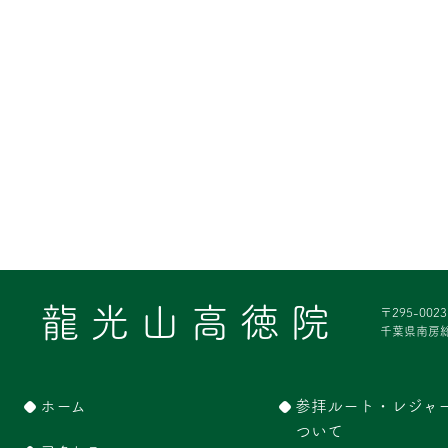
龍光山高徳院
〒295-0023
千葉県南房総
ホーム
参拝ルート・レジャ
ついて