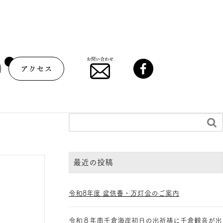
お問い合わせ
アクセス

最近の投稿
令和8年度 盆供養・万灯会のご案内
令和８年南千倉海岸初日の出祈祷に千倉観音が出