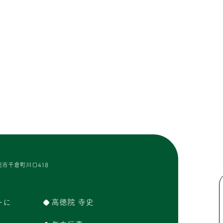
市千倉町川口418
ーに
高徳院 寺史